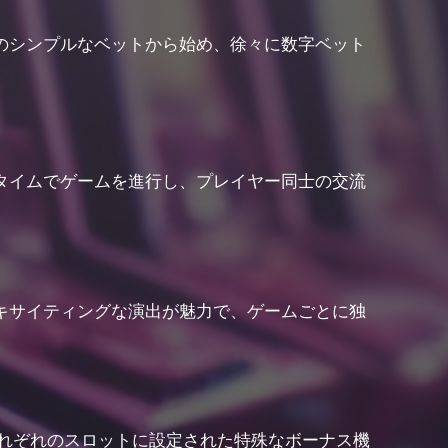
のシンプルなベットから始め、徐々に数字ベット
タイムでゲームを進行し、プレイヤー同士の交流
キサイティングな演出が魅力で、ゲームごとに独
それぞれのスロットに設定された特殊なボーナス機