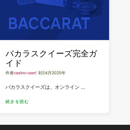
バカラスクイーズ完全ガ
イド
作者
casino-user
8日4月2025年
バカラスクイーズは、オンライン ...
続きを読む