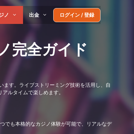
ログイン / 登録
ジノ
出金
ノ完全ガイド
ています。ライブストリーミング技術を活用し、自
リアルタイムで楽しめます。
いつでも本格的なカジノ体験が可能で、リアルなデ