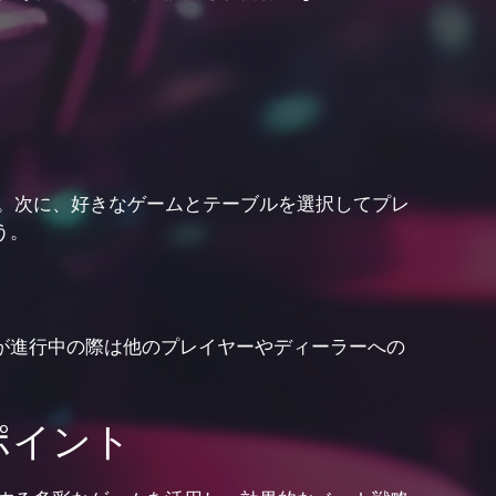
す。次に、好きなゲームとテーブルを選択してプレ
う。
が進行中の際は他のプレイヤーやディーラーへの
ポイント