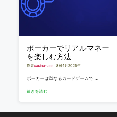
ポーカーでリアルマネー
を楽しむ方法
作者
casino-user
8日4月2025年
ポーカーは単なるカードゲームで ...
続きを読む