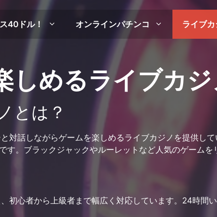
ス40ドル！
オンラインパチンコ
ライブカ
で楽しめるライブカジ
ノとは？
ーと対話しながらゲームを楽しめるライブカジノを提供し
です。ブラックジャックやルーレットなど人気のゲームを
え、初心者から上級者まで幅広く対応しています。24時間