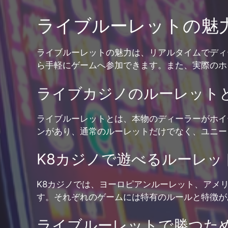
ライブルーレットの魅
ライブルーレットの魅力は、リアルタイムでディ
ら手軽にゲームへ参加できます。また、実際のホ
ライブカジノのルーレット
ライブルーレットとは、本物のディーラーがホイ
ンがあり、通常のルーレットだけでなく、ユニー
K8カジノで遊べるルーレッ
K8カジノでは、ヨーロピアンルーレット、アメ
す。それぞれのゲームには特有のルールと特徴が
ライブルーレットで勝つた