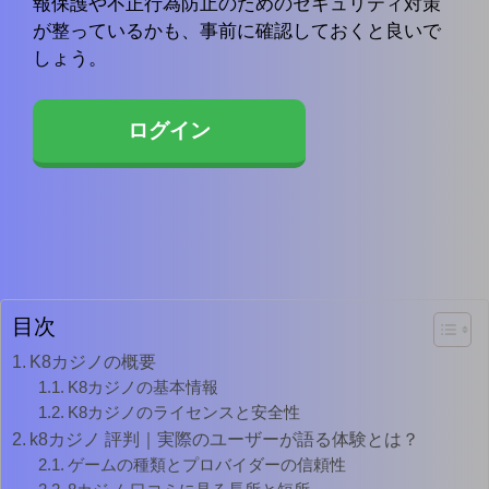
報保護や不正行為防止のためのセキュリティ対策
が整っているかも、事前に確認しておくと良いで
しょう。
ログイン
目次
K8カジノの概要
K8カジノの基本情報
K8カジノのライセンスと安全性
k8カジノ 評判｜実際のユーザーが語る体験とは？
ゲームの種類とプロバイダーの信頼性