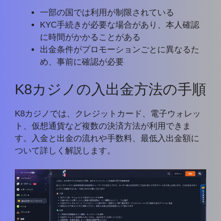
一部の国では利用が制限されている
KYC手続きが必要な場合があり、本人確認
に時間がかかることがある
出金条件がプロモーションごとに異なるた
め、事前に確認が必要
K8カジノの入出金方法の手順
K8カジノでは、クレジットカード、電子ウォレッ
ト、仮想通貨など複数の決済方法が利用できま
す。入金と出金の流れや手数料、最低入出金額に
ついて詳しく解説します。