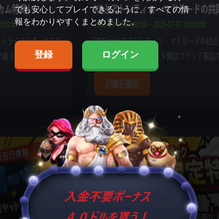
でも安心してプレイできるように、すべての情
報をわかりやすくまとめました。
登録
ログイン