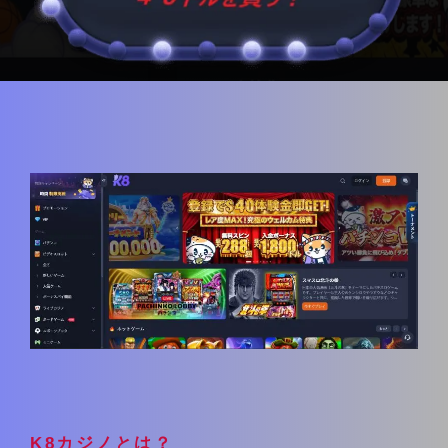
K8カジノとは？